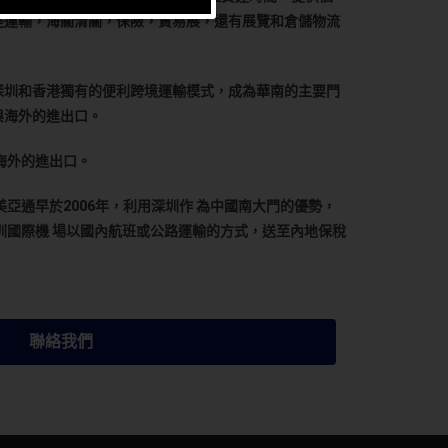
陸運輸，海關清關，保險，貿易展，還有展覽和倉儲物流
深圳和香港獨有的便利跨境運輸模式，成為華南的主要門
與海外的進出口。
海外的進出口。
通早於2006年，利用深圳作 為中國南大門的優勢，
圳國際機 場以國內航班或公路運輸的方式，送至內地保稅
聯絡我們