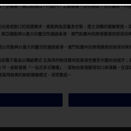
口，空海運，港口到港口，門到門，工程貨運，交付到位，交付關稅，內
是出境或進口的貨運需求，都能夠為您量身定製，建立流暢的運輸管道。
。美亞通能夠以最大的靈活性通過香港、澳門和廣州的跨境連接安排深圳
流公司能夠以最大的靈活性通過香港，澳門和廣州的跨境連接安排深圳與
技電子產品以傳統模式 及高昂的物流費用從香港空運至中國內地城市；美亞
 作，創新發展「一站式多式聯運」，貨物由香港經深圳口岸清關，在深
港直飛無異的創新運輸模式，深受歡迎。