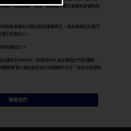
陸運輸，海關清關，保險，貿易展，還有展覽和倉儲物流
深圳和香港獨有的便利跨境運輸模式，成為華南的主要門
與海外的進出口。
海外的進出口。
通早於2006年，利用深圳作 為中國南大門的優勢，
圳國際機 場以國內航班或公路運輸的方式，送至內地保稅
聯絡我們