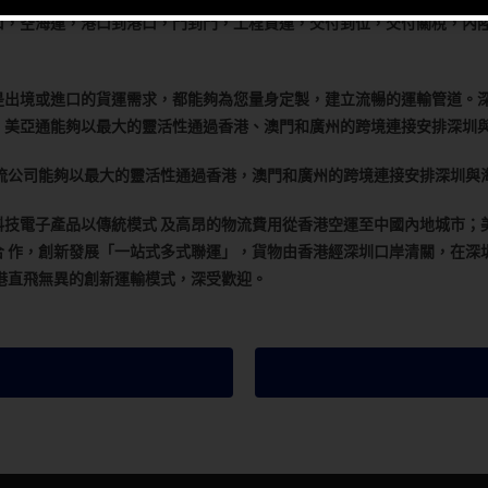
口，空海運，港口到港口，門到門，工程貨運，交付到位，交付關稅，內
是出境或進口的貨運需求，都能夠為您量身定製，建立流暢的運輸管道。
。美亞通能夠以最大的靈活性通過香港、澳門和廣州的跨境連接安排深圳
流公司能夠以最大的靈活性通過香港，澳門和廣州的跨境連接安排深圳與
技電子產品以傳統模式 及高昂的物流費用從香港空運至中國內地城市；美亞
 作，創新發展「一站式多式聯運」，貨物由香港經深圳口岸清關，在深
港直飛無異的創新運輸模式，深受歡迎。